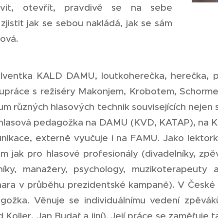
vit, otevřít, pravdivě se na sebe
. zjistit jak se sebou nakládá, jak se sám
ová.
lventka KALD DAMU, loutkoherečka, herečka, pe
lupráce s režiséry Makonjem, Krobotem, Schorm
m různých hlasových technik souvisejících nejen s
 hlasová pedagožka na DAMU (KVD, KATAP), na KP v
nikace, externě vyučuje i na FAMU. Jako lektor
em jak pro hlasové profesionály (divadelníky, zp
níky, manažery, psychology, muzikoterapeuty a
nara v průběhu prezidentské kampaně). V České te
gožka. Věnuje se individuálnímu vedení zpěvák
 Koller, Jan Budař a jiní). Její práce se zaměřuje