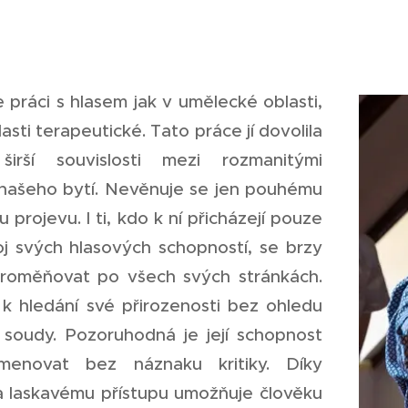
 práci s hlasem jak v umělecké oblasti,
lasti terapeutické. Tato práce jí dovolila
širší souvislosti mezi rozmanitými
 našeho bytí. Nevěnuje se jen pouhému
 projevu. I ti, kdo k ní přicházejí pouze
oj svých hlasových schopností, se brzy
roměňovat po všech svých stránkách.
 k hledání své přirozenosti bez ohledu
í soudy. Pozoruhodná je její schopnost
menovat bez náznaku kritiky. Díky
 a laskavému přístupu umožňuje člověku