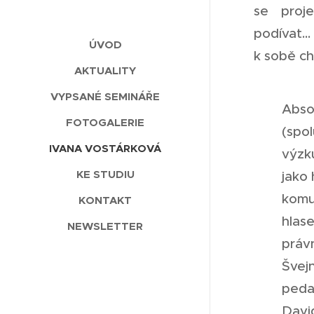
se proje
podívat..
ÚVOD
k sobě ch
AKTUALITY
VYPSANÉ SEMINÁŘE
Abso
FOTOGALERIE
(spo
IVANA VOSTÁRKOVÁ
výzku
KE STUDIU
jako
komu
KONTAKT
hlas
NEWSLETTER
práv
Švej
peda
David