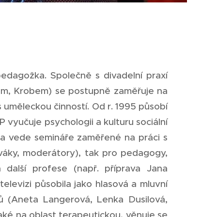
dagožka. Společně s divadelní praxí
em, Krobem) se postupně zaměřuje na
 uměleckou činností. Od r. 1995 působí
yučuje psychologii a kulturu sociální
ka vede semináře zaměřené na práci s
ěváky, moderátory), tak pro pedagogy,
 další profese (např. příprava Jana
levizi působila jako hlasová a mluvní
ů (Aneta Langerová, Lenka Dusilová,
 také na oblast terapeutickou, věnuje se