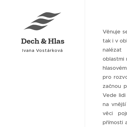
Věnuje se
Dech & Hlas
tak i v ob
nalézat 
Ivana Vostárková
oblastmi
hlasovému
pro rozv
začnou p
Vede lidi
na vnějš
věci poj
přímosti