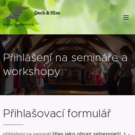
Dech & Hlas
Ivana Vostárková
Přihlášení na semináře a
workshopy
Přihlašovací formulář
Hlas jako obraz sebepojetí,
přihlášení na seminář
1. -