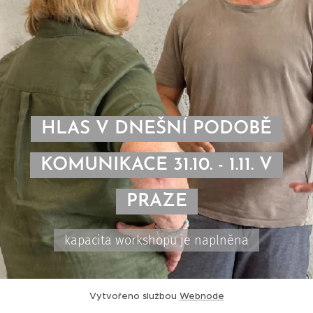
HLAS V DNEŠNÍ PODOBĚ
KOMUNIKACE 31.10. - 1.11. V
PRAZE
kapacita workshopu je naplněna
Vytvořeno službou
Webnode